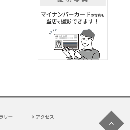
ラリー
アクセス