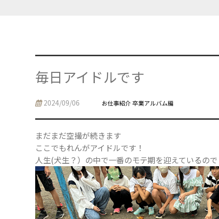
毎日アイドルです
2024/09/06
お仕事紹介 卒業アルバム編
まだまだ空撮が続きます
ここでもれんがアイドルです！
人生(犬生？）の中で一番のモテ期を迎えているので