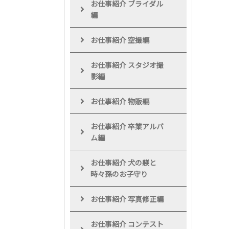
お仕事紹介 ブライダル
編
お仕事紹介 空撮編
お仕事紹介 スタジオ撮
影編
お仕事紹介 物販編
お仕事紹介 卒業アルバ
ム編
お仕事紹介 犬の躾と
時々孫のお子守り
お仕事紹介 写真修正編
お仕事紹介 コンテスト