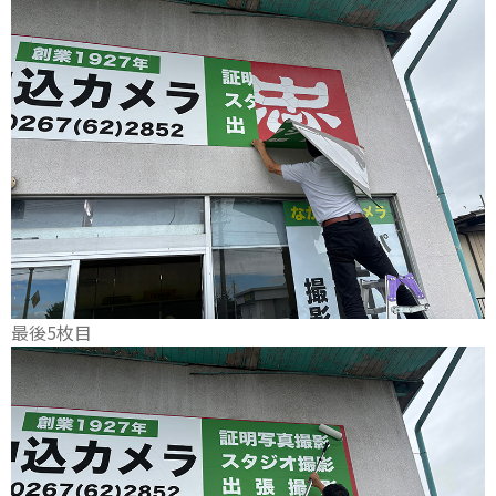
最後5枚目