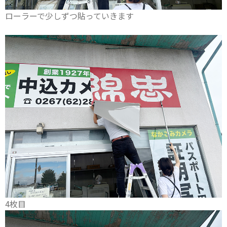
ローラーで少しずつ貼っていきます
4枚目