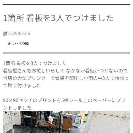
1箇所 看板を3人でつけました
2025/09/06
おしゃべり編
1箇所 看板を3人でつけました
看板屋さんもお忙しいらしく なかなか看板がつかないので
当店の大型プリンターで看板を印刷し小雨の中3人で頑張っ
て貼り付けました
90×90センチのプリントを5枚シール上のペーパーにプリ
ントしました