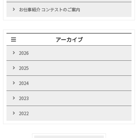
お仕事紹介 コンテストのご案内
アーカイブ
2026
2025
2024
2023
2022