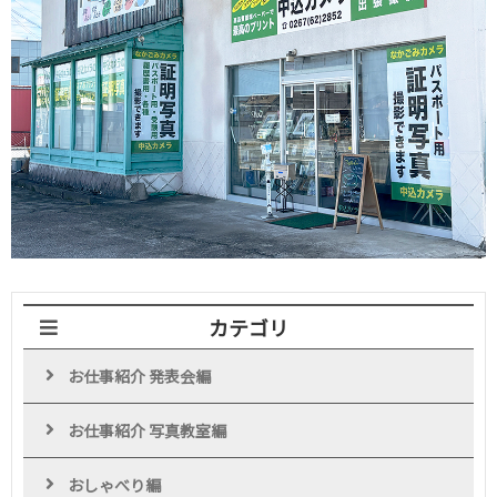
カテゴリ
お仕事紹介 発表会編
お仕事紹介 写真教室編
おしゃべり編