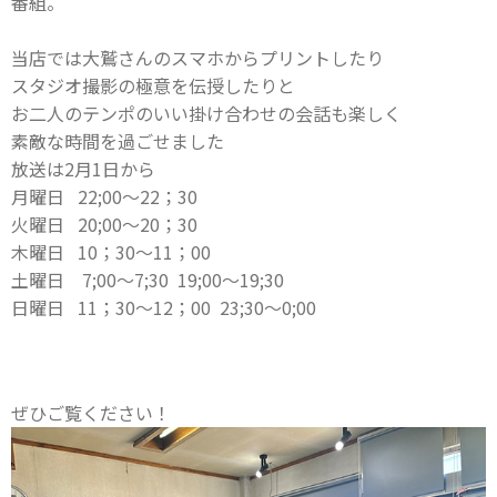
番組。
当店では大鷲さんのスマホからプリントしたり
スタジオ撮影の極意を伝授したりと
お二人のテンポのいい掛け合わせの会話も楽しく
素敵な時間を過ごせました
放送は2月1日から
月曜日 22;00〜22；30
火曜日 20;00〜20；30
木曜日 10；30
〜11；00
土曜日 7;00
〜7;30 19;00
〜19;30
日曜日 11；30
〜12；00 23;30
〜0;00
ぜひご覧ください！