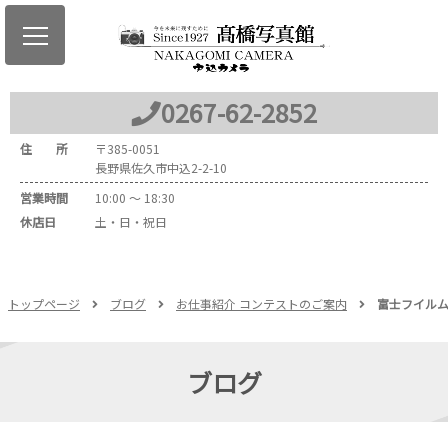
0267
-
62
-
2852
住 所
〒
385-0051
長野県佐久市中込2-2-10
営業時間
10:00 ～ 18:30
休店日
土・日・祝日
トップページ
ブログ
お仕事紹介 コンテストのご案内
富士フイル
ブログ