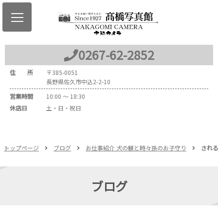
0267
-
62
-
2852
住 所
〒
385-0051
長野県佐久市中込2-2-10
営業時間
10:00 ～ 18:30
休店日
土・日・祝日
トップページ
ブログ
お仕事紹介 犬の躾と時々孫のお子守り
され
ブログ