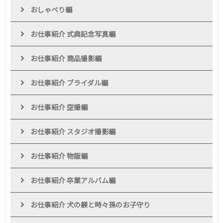
おしゃべり編
お仕事紹介 式典記念写真編
お仕事紹介 商品撮影編
お仕事紹介 ブライダル編
お仕事紹介 空撮編
お仕事紹介 スタジオ撮影編
お仕事紹介 物販編
お仕事紹介 卒業アルバム編
お仕事紹介 犬の躾と時々孫のお子守り